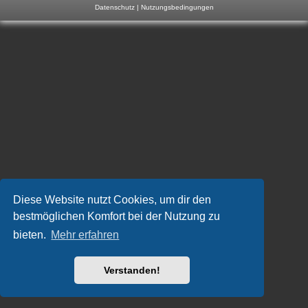
Datenschutz
|
Nutzungsbedingungen
m
p
-
F
o
r
u
m
Diese Website nutzt Cookies, um dir den
bestmöglichen Komfort bei der Nutzung zu
bieten.
Mehr erfahren
Verstanden!