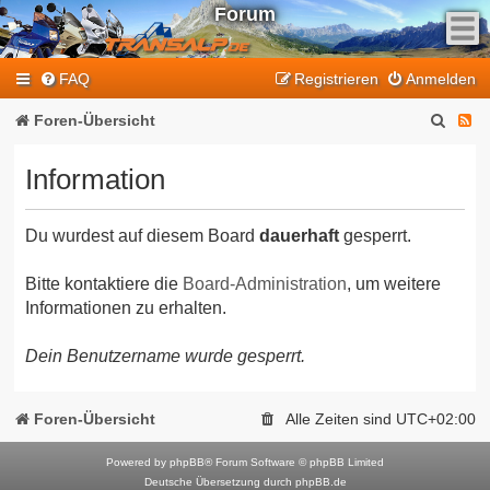
Forum
F
FAQ
Registrieren
Anmelden
e
e
S
F
Foren-Übersicht
d
u
e
-
Information
T
c
e
r
h
d
a
Du wurdest auf diesem Board
dauerhaft
gesperrt.
e
-
n
T
s
Bitte kontaktiere die
Board-Administration
, um weitere
Informationen zu erhalten.
a
r
l
a
Dein Benutzername wurde gesperrt.
p
n
-
F
s
Foren-Übersicht
Alle Zeiten sind
UTC+02:00
o
a
r
Powered by
phpBB
® Forum Software © phpBB Limited
l
Deutsche Übersetzung durch
phpBB.de
u