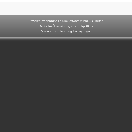
F
o
r
Powered by
phpBB
® Forum Software © phpBB Limited
u
Deutsche Übersetzung durch
phpBB.de
Datenschutz
|
Nutzungsbedingungen
m