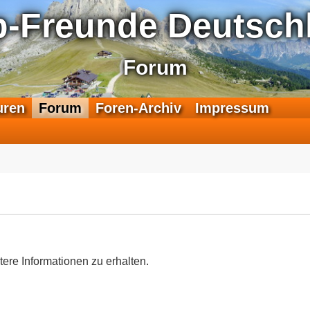
p-Freunde Deutschl
Forum
F
uren
Forum
Foren-Archiv
Impressum
e
e
d
-
T
r
a
n
s
a
tere Informationen zu erhalten.
l
p
-