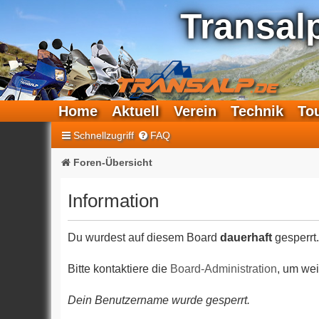
Transal
Home
Aktuell
Verein
Technik
To
Schnellzugriff
FAQ
Foren-Übersicht
Information
Du wurdest auf diesem Board
dauerhaft
gesperrt.
Bitte kontaktiere die
Board-Administration
, um wei
Dein Benutzername wurde gesperrt.