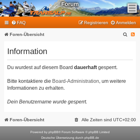
Forum
F
FAQ
Registrieren
Anmelden
e
e
S
F
Foren-Übersicht
d
u
e
-
Information
T
c
e
r
h
d
a
Du wurdest auf diesem Board
dauerhaft
gesperrt.
e
-
n
T
s
Bitte kontaktiere die
Board-Administration
, um weitere
Informationen zu erhalten.
a
r
l
a
Dein Benutzername wurde gesperrt.
p
n
-
F
s
Foren-Übersicht
Alle Zeiten sind
UTC+02:00
o
a
r
Powered by
phpBB
® Forum Software © phpBB Limited
l
Deutsche Übersetzung durch
phpBB.de
u