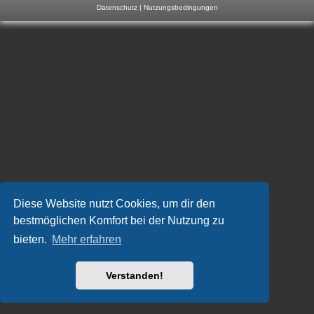
Datenschutz
|
Nutzungsbedingungen
m
p
-
F
o
r
u
m
Diese Website nutzt Cookies, um dir den
bestmöglichen Komfort bei der Nutzung zu
bieten.
Mehr erfahren
Verstanden!