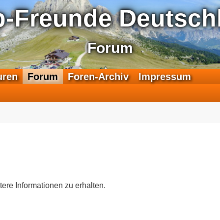
p-Freunde Deutschl
Forum
F
uren
Forum
Foren-Archiv
Impressum
e
e
d
-
T
r
a
n
s
a
tere Informationen zu erhalten.
l
p
-