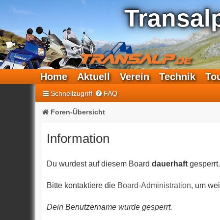
Transal
Home
Aktuell
Verein
Technik
To
Schnellzugriff
FAQ
Foren-Übersicht
Information
Du wurdest auf diesem Board
dauerhaft
gesperrt.
Bitte kontaktiere die
Board-Administration
, um wei
Dein Benutzername wurde gesperrt.