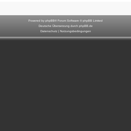
F
o
r
Powered by
phpBB
® Forum Software © phpBB Limited
u
Deutsche Übersetzung durch
phpBB.de
Datenschutz
|
Nutzungsbedingungen
m