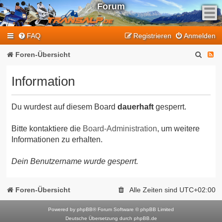
Forum
F
FAQ
Registrieren
Anmelden
e
e
S
F
Foren-Übersicht
d
u
e
-
Information
T
c
e
r
h
d
a
Du wurdest auf diesem Board
dauerhaft
gesperrt.
e
-
n
T
s
Bitte kontaktiere die
Board-Administration
, um weitere
Informationen zu erhalten.
a
r
l
a
Dein Benutzername wurde gesperrt.
p
n
-
F
s
Foren-Übersicht
Alle Zeiten sind
UTC+02:00
o
a
r
Powered by
phpBB
® Forum Software © phpBB Limited
l
Deutsche Übersetzung durch
phpBB.de
u