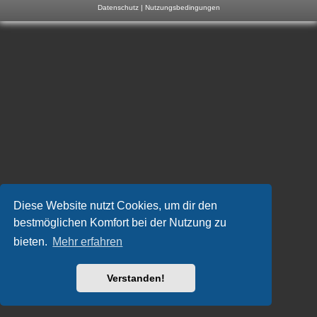
Datenschutz
|
Nutzungsbedingungen
m
p
-
F
o
r
u
m
Diese Website nutzt Cookies, um dir den
bestmöglichen Komfort bei der Nutzung zu
bieten.
Mehr erfahren
Verstanden!