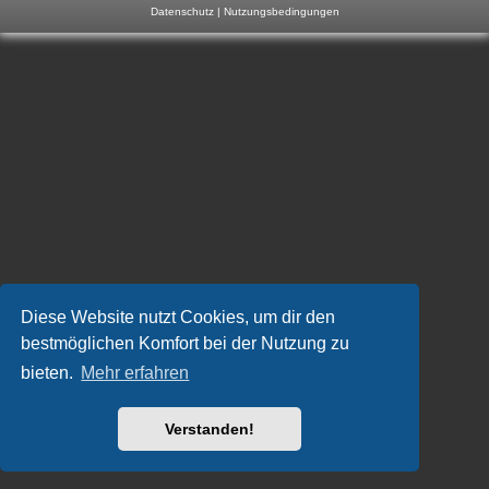
Datenschutz
|
Nutzungsbedingungen
m
p
-
F
o
r
u
m
Diese Website nutzt Cookies, um dir den
bestmöglichen Komfort bei der Nutzung zu
bieten.
Mehr erfahren
Verstanden!