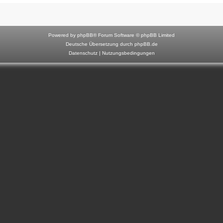
F
o
r
Powered by
phpBB
® Forum Software © phpBB Limited
u
Deutsche Übersetzung durch
phpBB.de
Datenschutz
|
Nutzungsbedingungen
m