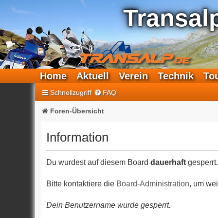
Transal
Home
Aktuell
Verein
Technik
To
Schnellzugriff
FAQ
Foren-Übersicht
Information
Du wurdest auf diesem Board
dauerhaft
gesperrt.
Bitte kontaktiere die
Board-Administration
, um wei
Dein Benutzername wurde gesperrt.