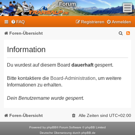
Forum
F
FAQ
Registrieren
Anmelden
e
e
S
F
Foren-Übersicht
d
u
e
-
Information
T
c
e
r
h
d
a
Du wurdest auf diesem Board
dauerhaft
gesperrt.
e
-
n
T
s
Bitte kontaktiere die
Board-Administration
, um weitere
Informationen zu erhalten.
a
r
l
a
Dein Benutzername wurde gesperrt.
p
n
-
F
s
Foren-Übersicht
Alle Zeiten sind
UTC+02:00
o
a
r
Powered by
phpBB
® Forum Software © phpBB Limited
l
Deutsche Übersetzung durch
phpBB.de
u