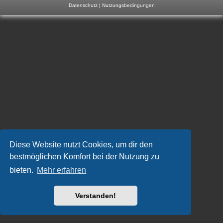
Datenschutz
|
Nutzungsbedingungen
m
p
-
F
o
r
u
m
Diese Website nutzt Cookies, um dir den
bestmöglichen Komfort bei der Nutzung zu
bieten.
Mehr erfahren
Verstanden!