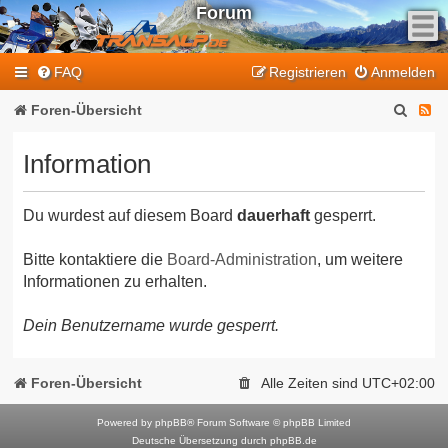
Forum
F
FAQ
Registrieren
Anmelden
e
e
S
F
Foren-Übersicht
d
u
e
-
Information
T
c
e
r
h
d
a
Du wurdest auf diesem Board
dauerhaft
gesperrt.
e
-
n
T
s
Bitte kontaktiere die
Board-Administration
, um weitere
Informationen zu erhalten.
a
r
l
a
Dein Benutzername wurde gesperrt.
p
n
-
F
s
Foren-Übersicht
Alle Zeiten sind
UTC+02:00
o
a
r
Powered by
phpBB
® Forum Software © phpBB Limited
l
Deutsche Übersetzung durch
phpBB.de
u