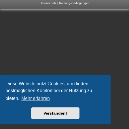
Datenschutz
|
Nutzungsbedingungen
m
p
-
F
o
r
u
m
Diese Website nutzt Cookies, um dir den
bestmöglichen Komfort bei der Nutzung zu
bieten.
Mehr erfahren
Verstanden!