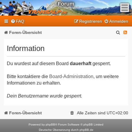
Forum
F
FAQ
Registrieren
Anmelden
e
e
S
F
Foren-Übersicht
d
u
e
-
Information
T
c
e
r
h
d
a
Du wurdest auf diesem Board
dauerhaft
gesperrt.
e
-
n
T
s
Bitte kontaktiere die
Board-Administration
, um weitere
Informationen zu erhalten.
a
r
l
a
Dein Benutzername wurde gesperrt.
p
n
-
F
s
Foren-Übersicht
Alle Zeiten sind
UTC+02:00
o
a
r
Powered by
phpBB
® Forum Software © phpBB Limited
l
Deutsche Übersetzung durch
phpBB.de
u