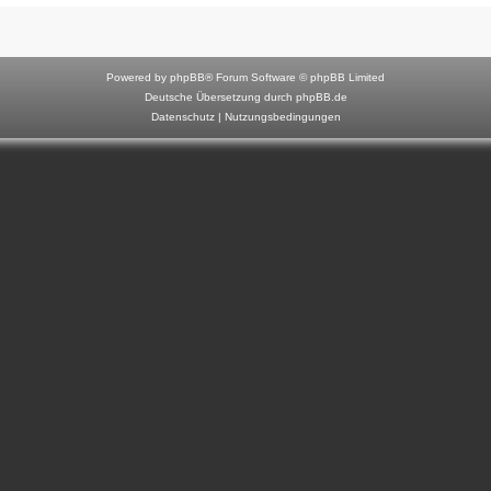
F
o
r
Powered by
phpBB
® Forum Software © phpBB Limited
u
Deutsche Übersetzung durch
phpBB.de
Datenschutz
|
Nutzungsbedingungen
m