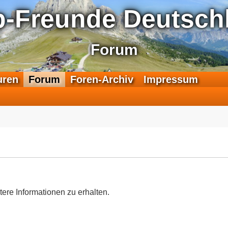
p-Freunde Deutschl
Forum
F
uren
Forum
Foren-Archiv
Impressum
e
e
d
-
T
r
a
n
s
a
tere Informationen zu erhalten.
l
p
-