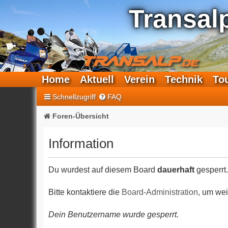
Transal
Home
Aktuell
Verein
Technik
To
Schnellzugriff
FAQ
Foren-Übersicht
Information
Du wurdest auf diesem Board
dauerhaft
gesperrt.
Bitte kontaktiere die
Board-Administration
, um wei
Dein Benutzername wurde gesperrt.