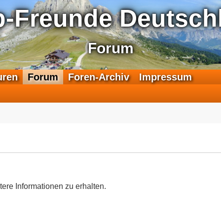
p-Freunde Deutschl
Forum
F
uren
Forum
Foren-Archiv
Impressum
e
e
d
-
T
r
a
n
s
a
tere Informationen zu erhalten.
l
p
-