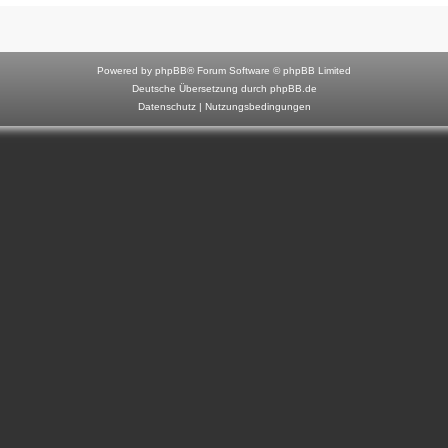
F
o
r
Powered by
phpBB
® Forum Software © phpBB Limited
u
Deutsche Übersetzung durch
phpBB.de
Datenschutz
|
Nutzungsbedingungen
m