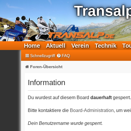
Transal
Home
Aktuell
Verein
Technik
To
Schnellzugriff
FAQ
Foren-Übersicht
Information
Du wurdest auf diesem Board
dauerhaft
gesperrt.
Bitte kontaktiere die
Board-Administration
, um wei
Dein Benutzername wurde gesperrt.