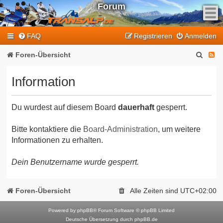
Forum
F
FAQ
Registrieren
Anmelden
e
e
S
F
Foren-Übersicht
d
u
e
-
Information
T
c
e
r
h
d
a
Du wurdest auf diesem Board
dauerhaft
gesperrt.
e
-
n
T
s
Bitte kontaktiere die
Board-Administration
, um weitere
Informationen zu erhalten.
a
r
l
a
Dein Benutzername wurde gesperrt.
p
n
-
F
s
Foren-Übersicht
Alle Zeiten sind
UTC+02:00
o
a
r
Powered by
phpBB
® Forum Software © phpBB Limited
l
Deutsche Übersetzung durch
phpBB.de
u