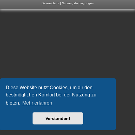
Datenschutz
|
Nutzungsbedingungen
m
p
-
F
o
r
u
m
Diese Website nutzt Cookies, um dir den
bestmöglichen Komfort bei der Nutzung zu
bieten.
Mehr erfahren
Verstanden!