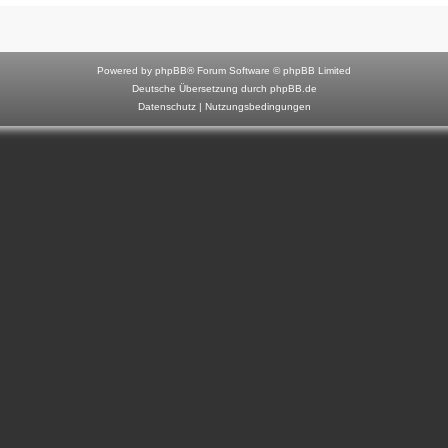
F
o
r
Powered by
phpBB
® Forum Software © phpBB Limited
u
Deutsche Übersetzung durch
phpBB.de
Datenschutz
|
Nutzungsbedingungen
m