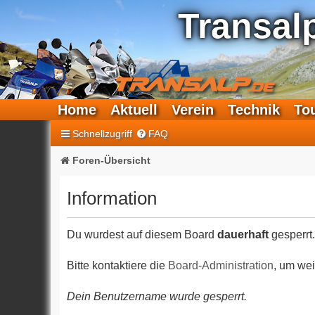
Transal
Home
Aktuell
Verein
Technik
To
Schnellzugriff
FAQ
Foren-Übersicht
Information
Du wurdest auf diesem Board
dauerhaft
gesperrt.
Bitte kontaktiere die
Board-Administration
, um wei
Dein Benutzername wurde gesperrt.