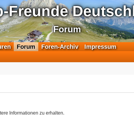
p-Freunde Deutschl
Forum
F
uren
Forum
Foren-Archiv
Impressum
e
e
d
-
T
r
a
n
s
a
tere Informationen zu erhalten.
l
p
-