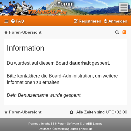
Forum
F
FAQ
Registrieren
Anmelden
e
e
S
F
Foren-Übersicht
d
u
e
-
Information
T
c
e
r
h
d
a
Du wurdest auf diesem Board
dauerhaft
gesperrt.
e
-
n
T
s
Bitte kontaktiere die
Board-Administration
, um weitere
Informationen zu erhalten.
a
r
l
a
Dein Benutzername wurde gesperrt.
p
n
-
F
s
Foren-Übersicht
Alle Zeiten sind
UTC+02:00
o
a
r
Powered by
phpBB
® Forum Software © phpBB Limited
l
Deutsche Übersetzung durch
phpBB.de
u