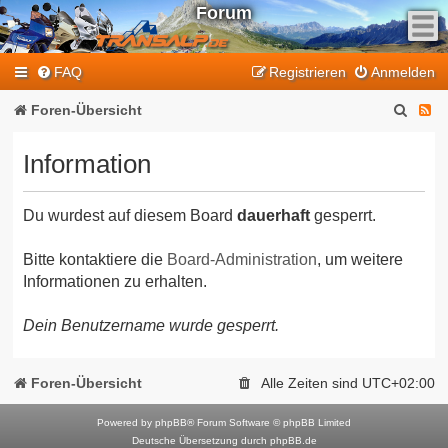
Forum
F
FAQ
Registrieren
Anmelden
e
e
S
F
Foren-Übersicht
d
u
e
-
Information
T
c
e
r
h
d
a
Du wurdest auf diesem Board
dauerhaft
gesperrt.
e
-
n
T
s
Bitte kontaktiere die
Board-Administration
, um weitere
Informationen zu erhalten.
a
r
l
a
Dein Benutzername wurde gesperrt.
p
n
-
F
s
Foren-Übersicht
Alle Zeiten sind
UTC+02:00
o
a
r
Powered by
phpBB
® Forum Software © phpBB Limited
l
Deutsche Übersetzung durch
phpBB.de
u