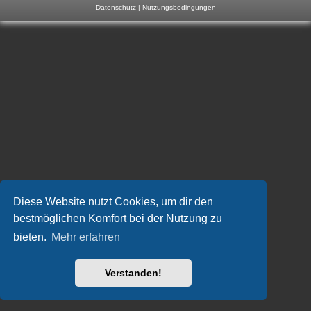
Datenschutz
|
Nutzungsbedingungen
m
p
-
F
o
r
u
m
Diese Website nutzt Cookies, um dir den
bestmöglichen Komfort bei der Nutzung zu
bieten.
Mehr erfahren
Verstanden!