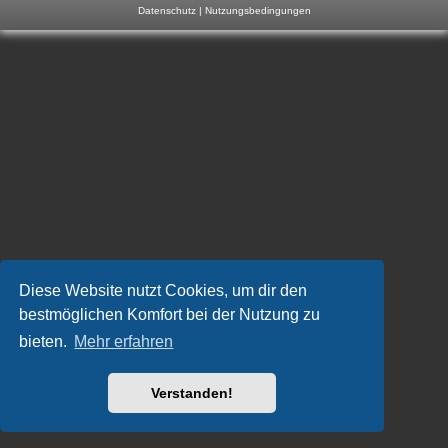
Datenschutz
|
Nutzungsbedingungen
m
p
-
F
o
r
u
m
Diese Website nutzt Cookies, um dir den
bestmöglichen Komfort bei der Nutzung zu
bieten.
Mehr erfahren
Verstanden!