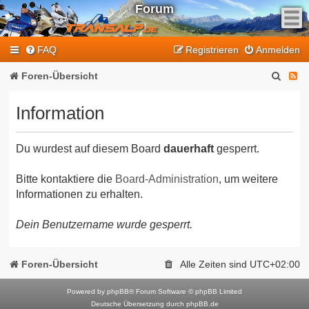
Forum
F
FAQ
Registrieren
Anmelden
e
e
S
F
Foren-Übersicht
d
u
e
-
Information
T
c
e
r
h
d
a
Du wurdest auf diesem Board
dauerhaft
gesperrt.
e
-
n
T
s
Bitte kontaktiere die
Board-Administration
, um weitere
Informationen zu erhalten.
a
r
l
a
Dein Benutzername wurde gesperrt.
p
n
-
F
s
Foren-Übersicht
Alle Zeiten sind
UTC+02:00
o
a
r
Powered by
phpBB
® Forum Software © phpBB Limited
l
Deutsche Übersetzung durch
phpBB.de
u