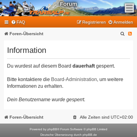
Forum
F
FAQ
Registrieren
Anmelden
e
e
S
F
Foren-Übersicht
d
u
e
-
Information
T
c
e
r
h
d
a
Du wurdest auf diesem Board
dauerhaft
gesperrt.
e
-
n
T
s
Bitte kontaktiere die
Board-Administration
, um weitere
Informationen zu erhalten.
a
r
l
a
Dein Benutzername wurde gesperrt.
p
n
-
F
s
Foren-Übersicht
Alle Zeiten sind
UTC+02:00
o
a
r
Powered by
phpBB
® Forum Software © phpBB Limited
l
Deutsche Übersetzung durch
phpBB.de
u