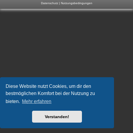
Datenschutz
|
Nutzungsbedingungen
m
p
-
F
o
r
u
m
Diese Website nutzt Cookies, um dir den
bestmöglichen Komfort bei der Nutzung zu
bieten.
Mehr erfahren
Verstanden!