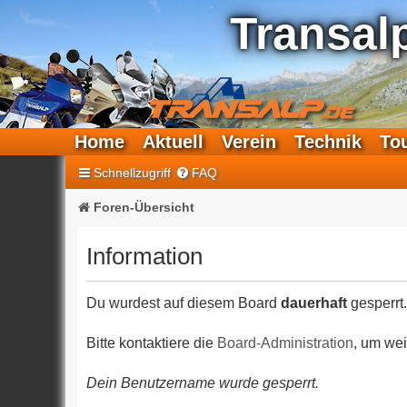
Transal
Home
Aktuell
Verein
Technik
To
Schnellzugriff
FAQ
Foren-Übersicht
Information
Du wurdest auf diesem Board
dauerhaft
gesperrt.
Bitte kontaktiere die
Board-Administration
, um wei
Dein Benutzername wurde gesperrt.