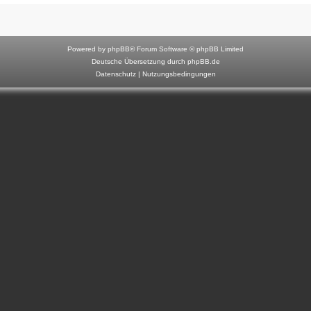
F
o
r
Powered by
phpBB
® Forum Software © phpBB Limited
u
Deutsche Übersetzung durch
phpBB.de
Datenschutz
|
Nutzungsbedingungen
m