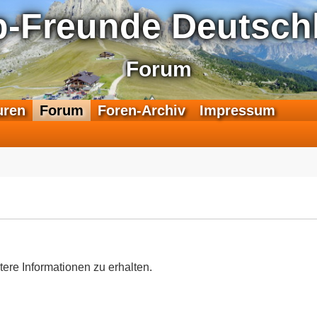
p-Freunde Deutschl
Forum
F
uren
Forum
Foren-Archiv
Impressum
e
e
d
-
T
r
a
n
s
a
tere Informationen zu erhalten.
l
p
-