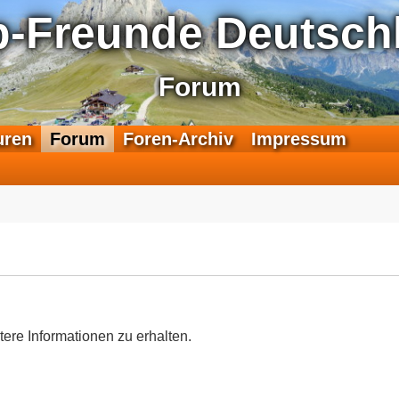
p-Freunde Deutschl
Forum
F
uren
Forum
Foren-Archiv
Impressum
e
e
d
-
T
r
a
n
s
a
tere Informationen zu erhalten.
l
p
-