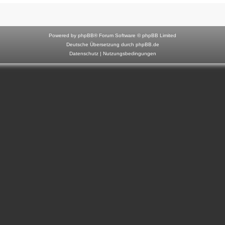
F
o
r
Powered by
phpBB
® Forum Software © phpBB Limited
u
Deutsche Übersetzung durch
phpBB.de
Datenschutz
|
Nutzungsbedingungen
m