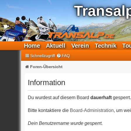
Transal
Home
Aktuell
Verein
Technik
To
Schnellzugriff
FAQ
Foren-Übersicht
Information
Du wurdest auf diesem Board
dauerhaft
gesperrt.
Bitte kontaktiere die
Board-Administration
, um wei
Dein Benutzername wurde gesperrt.