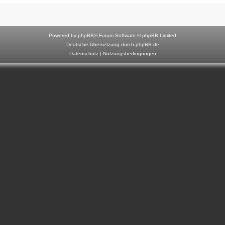
F
o
r
Powered by
phpBB
® Forum Software © phpBB Limited
u
Deutsche Übersetzung durch
phpBB.de
Datenschutz
|
Nutzungsbedingungen
m