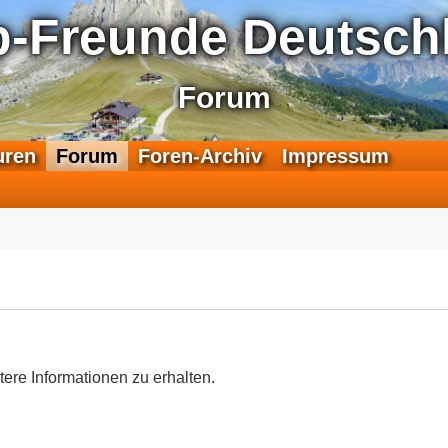
p-Freunde Deutschl
Forum
F
uren
Forum
Foren-Archiv
Impressum
e
e
d
-
T
r
a
n
s
a
tere Informationen zu erhalten.
l
p
-