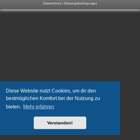
Datenschutz
|
Nutzungsbedingungen
m
p
-
F
o
r
u
m
Diese Website nutzt Cookies, um dir den
bestmöglichen Komfort bei der Nutzung zu
bieten.
Mehr erfahren
Verstanden!