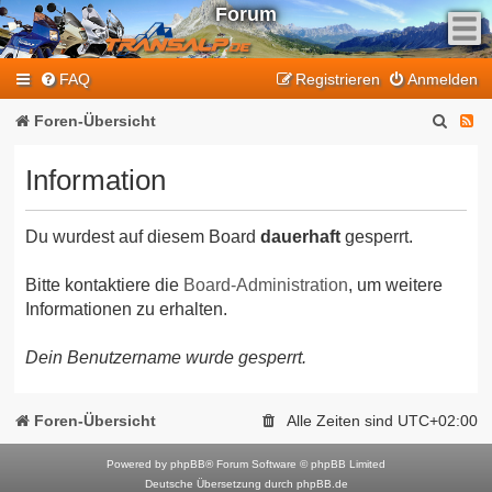
Forum
F
FAQ
Registrieren
Anmelden
e
e
S
F
Foren-Übersicht
d
u
e
-
Information
T
c
e
r
h
d
a
Du wurdest auf diesem Board
dauerhaft
gesperrt.
e
-
n
T
s
Bitte kontaktiere die
Board-Administration
, um weitere
Informationen zu erhalten.
a
r
l
a
Dein Benutzername wurde gesperrt.
p
n
-
F
s
Foren-Übersicht
Alle Zeiten sind
UTC+02:00
o
a
r
Powered by
phpBB
® Forum Software © phpBB Limited
l
Deutsche Übersetzung durch
phpBB.de
u