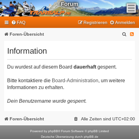
Forum
F
FAQ
Registrieren
Anmelden
e
e
S
F
Foren-Übersicht
d
u
e
-
Information
T
c
e
r
h
d
a
Du wurdest auf diesem Board
dauerhaft
gesperrt.
e
-
n
T
s
Bitte kontaktiere die
Board-Administration
, um weitere
Informationen zu erhalten.
a
r
l
a
Dein Benutzername wurde gesperrt.
p
n
-
F
s
Foren-Übersicht
Alle Zeiten sind
UTC+02:00
o
a
r
Powered by
phpBB
® Forum Software © phpBB Limited
l
Deutsche Übersetzung durch
phpBB.de
u