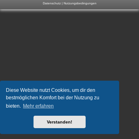
Datenschutz
|
Nutzungsbedingungen
m
p
-
F
o
r
u
m
Diese Website nutzt Cookies, um dir den
bestmöglichen Komfort bei der Nutzung zu
bieten.
Mehr erfahren
Verstanden!