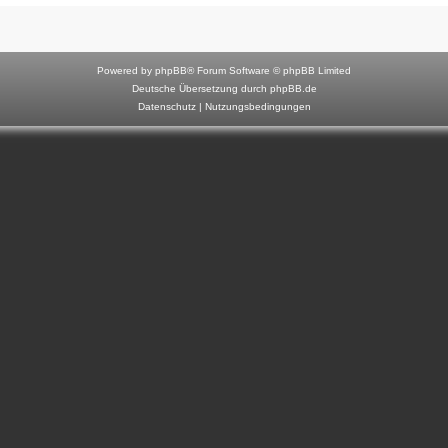
F
o
r
Powered by
phpBB
® Forum Software © phpBB Limited
u
Deutsche Übersetzung durch
phpBB.de
Datenschutz
|
Nutzungsbedingungen
m