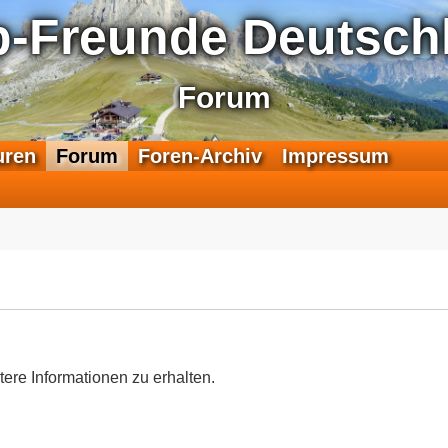
p-Freunde Deutschl
Forum
F
uren
Forum
Foren-Archiv
Impressum
e
e
d
-
T
r
a
n
s
a
tere Informationen zu erhalten.
l
p
-