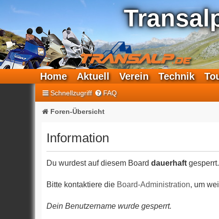
Transal
Home
Aktuell
Verein
Technik
To
Schnellzugriff
FAQ
Foren-Übersicht
Information
Du wurdest auf diesem Board
dauerhaft
gesperrt.
Bitte kontaktiere die
Board-Administration
, um wei
Dein Benutzername wurde gesperrt.