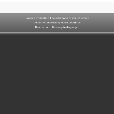
F
o
r
Powered by
phpBB
® Forum Software © phpBB Limited
u
Deutsche Übersetzung durch
phpBB.de
Datenschutz
|
Nutzungsbedingungen
m