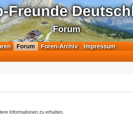
p-Freunde Deutschl
Forum
F
uren
Forum
Foren-Archiv
Impressum
e
e
d
-
T
r
a
n
s
a
tere Informationen zu erhalten.
l
p
-