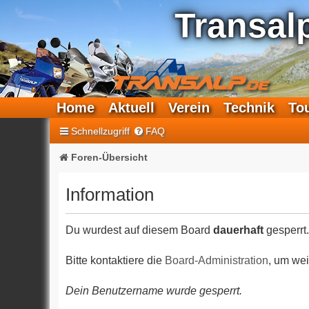
Transal
Home
Aktuell
Verein
Technik
To
Schnellzugriff
FAQ
Foren-Übersicht
Information
Du wurdest auf diesem Board
dauerhaft
gesperrt.
Bitte kontaktiere die
Board-Administration
, um wei
Dein Benutzername wurde gesperrt.