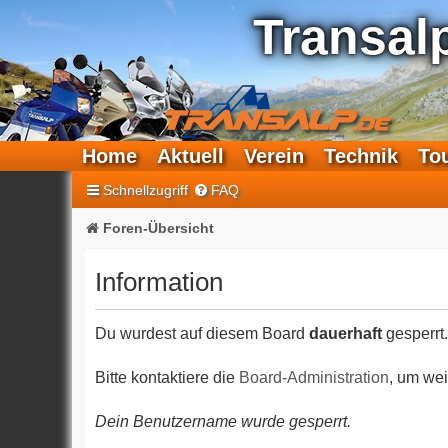
Transal
Home
Aktuell
Verein
Technik
To
Schnellzugriff
FAQ
Foren-Übersicht
Information
Du wurdest auf diesem Board
dauerhaft
gesperrt.
Bitte kontaktiere die
Board-Administration
, um wei
Dein Benutzername wurde gesperrt.