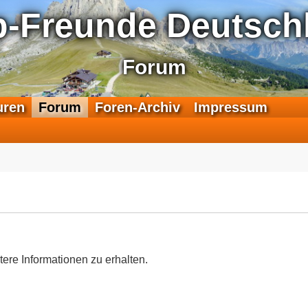
p-Freunde Deutschl
Forum
F
uren
Forum
Foren-Archiv
Impressum
e
e
d
-
T
r
a
n
s
a
tere Informationen zu erhalten.
l
p
-