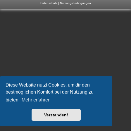
Datenschutz
|
Nutzungsbedingungen
m
p
-
F
o
r
u
m
Diese Website nutzt Cookies, um dir den
bestmöglichen Komfort bei der Nutzung zu
bieten.
Mehr erfahren
Verstanden!