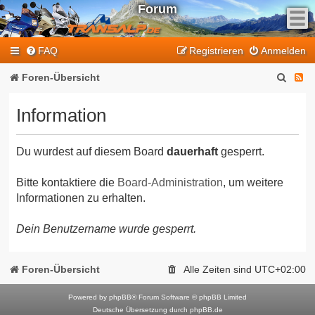
Forum
F
FAQ
Registrieren
Anmelden
e
e
S
F
Foren-Übersicht
d
u
e
-
Information
T
c
e
r
h
d
a
Du wurdest auf diesem Board
dauerhaft
gesperrt.
e
-
n
T
s
Bitte kontaktiere die
Board-Administration
, um weitere
Informationen zu erhalten.
a
r
l
a
Dein Benutzername wurde gesperrt.
p
n
-
F
s
Foren-Übersicht
Alle Zeiten sind
UTC+02:00
o
a
r
Powered by
phpBB
® Forum Software © phpBB Limited
l
Deutsche Übersetzung durch
phpBB.de
u