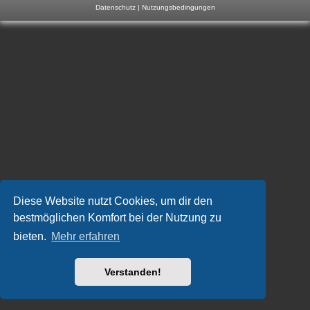
Datenschutz
|
Nutzungsbedingungen
m
p
-
F
o
r
u
m
Diese Website nutzt Cookies, um dir den
bestmöglichen Komfort bei der Nutzung zu
bieten.
Mehr erfahren
Verstanden!