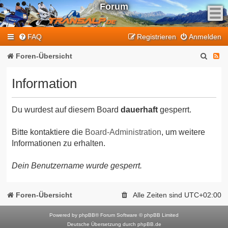
Forum
F
FAQ
Registrieren
Anmelden
e
e
S
F
Foren-Übersicht
d
u
e
-
Information
T
c
e
r
h
d
a
Du wurdest auf diesem Board
dauerhaft
gesperrt.
e
-
n
T
s
Bitte kontaktiere die
Board-Administration
, um weitere
Informationen zu erhalten.
a
r
l
a
Dein Benutzername wurde gesperrt.
p
n
-
F
s
Foren-Übersicht
Alle Zeiten sind
UTC+02:00
o
a
r
Powered by
phpBB
® Forum Software © phpBB Limited
l
Deutsche Übersetzung durch
phpBB.de
u