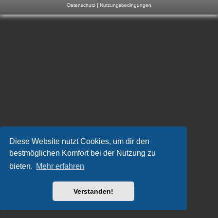
Datenschutz
|
Nutzungsbedingungen
m
p
-
F
o
r
u
m
Diese Website nutzt Cookies, um dir den
bestmöglichen Komfort bei der Nutzung zu
bieten.
Mehr erfahren
Verstanden!