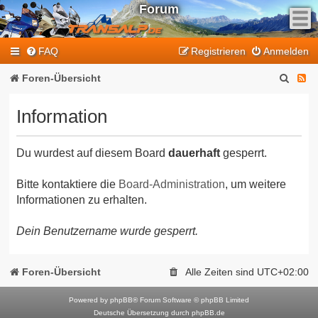
Forum
F
FAQ
Registrieren
Anmelden
e
e
S
F
Foren-Übersicht
d
u
e
-
Information
T
c
e
r
h
d
a
Du wurdest auf diesem Board
dauerhaft
gesperrt.
e
-
n
T
s
Bitte kontaktiere die
Board-Administration
, um weitere
Informationen zu erhalten.
a
r
l
a
Dein Benutzername wurde gesperrt.
p
n
-
F
s
Foren-Übersicht
Alle Zeiten sind
UTC+02:00
o
a
r
Powered by
phpBB
® Forum Software © phpBB Limited
l
Deutsche Übersetzung durch
phpBB.de
u