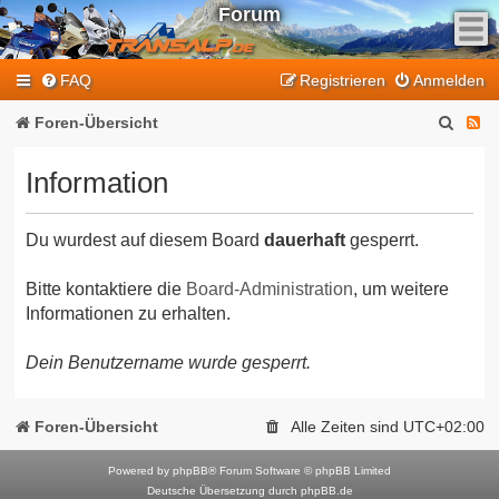
Forum
F
FAQ
Registrieren
Anmelden
e
e
S
F
Foren-Übersicht
d
u
e
-
Information
T
c
e
r
h
d
a
Du wurdest auf diesem Board
dauerhaft
gesperrt.
e
-
n
T
s
Bitte kontaktiere die
Board-Administration
, um weitere
Informationen zu erhalten.
a
r
l
a
Dein Benutzername wurde gesperrt.
p
n
-
F
s
Foren-Übersicht
Alle Zeiten sind
UTC+02:00
o
a
r
Powered by
phpBB
® Forum Software © phpBB Limited
l
Deutsche Übersetzung durch
phpBB.de
u