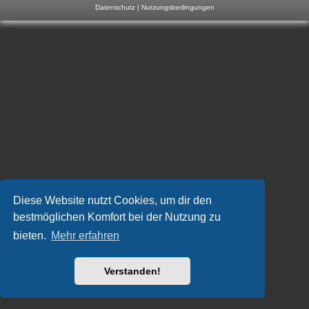
Datenschutz
|
Nutzungsbedingungen
m
p
-
F
o
r
u
m
Diese Website nutzt Cookies, um dir den
bestmöglichen Komfort bei der Nutzung zu
bieten.
Mehr erfahren
Verstanden!