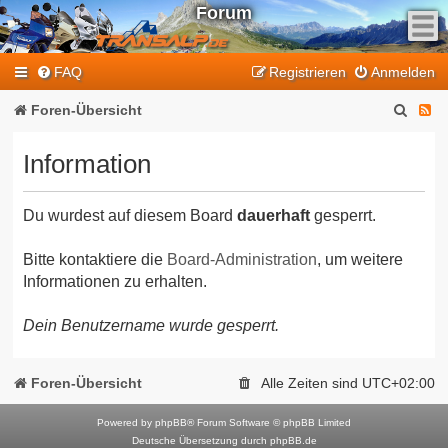
Forum
F
FAQ
Registrieren
Anmelden
e
e
S
F
Foren-Übersicht
d
u
e
-
Information
T
c
e
r
h
d
a
Du wurdest auf diesem Board
dauerhaft
gesperrt.
e
-
n
T
s
Bitte kontaktiere die
Board-Administration
, um weitere
Informationen zu erhalten.
a
r
l
a
Dein Benutzername wurde gesperrt.
p
n
-
F
s
Foren-Übersicht
Alle Zeiten sind
UTC+02:00
o
a
r
Powered by
phpBB
® Forum Software © phpBB Limited
l
Deutsche Übersetzung durch
phpBB.de
u