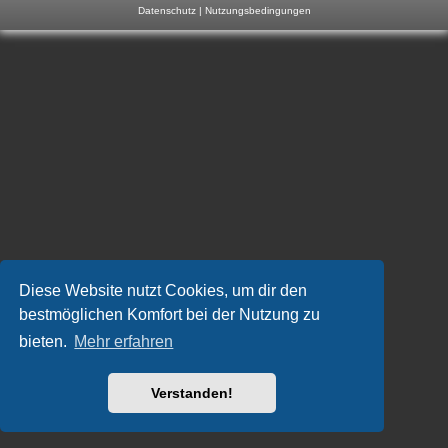
Datenschutz
|
Nutzungsbedingungen
m
p
-
F
o
r
u
m
Diese Website nutzt Cookies, um dir den
bestmöglichen Komfort bei der Nutzung zu
bieten.
Mehr erfahren
Verstanden!