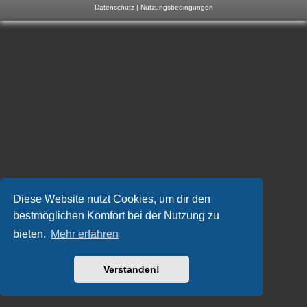
Datenschutz
|
Nutzungsbedingungen
m
p
-
F
o
r
u
m
Diese Website nutzt Cookies, um dir den
bestmöglichen Komfort bei der Nutzung zu
bieten.
Mehr erfahren
Verstanden!