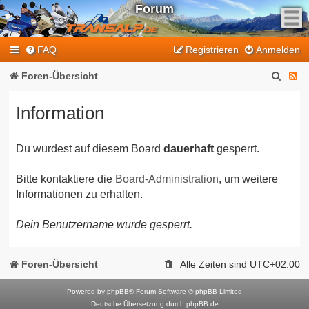
Forum
F
FAQ
Registrieren
Anmelden
e
e
S
F
Foren-Übersicht
d
u
e
-
Information
T
c
e
r
h
d
a
Du wurdest auf diesem Board
dauerhaft
gesperrt.
e
-
n
T
s
Bitte kontaktiere die
Board-Administration
, um weitere
Informationen zu erhalten.
a
r
l
a
Dein Benutzername wurde gesperrt.
p
n
-
F
s
Foren-Übersicht
Alle Zeiten sind
UTC+02:00
o
a
r
Powered by
phpBB
® Forum Software © phpBB Limited
l
Deutsche Übersetzung durch
phpBB.de
u