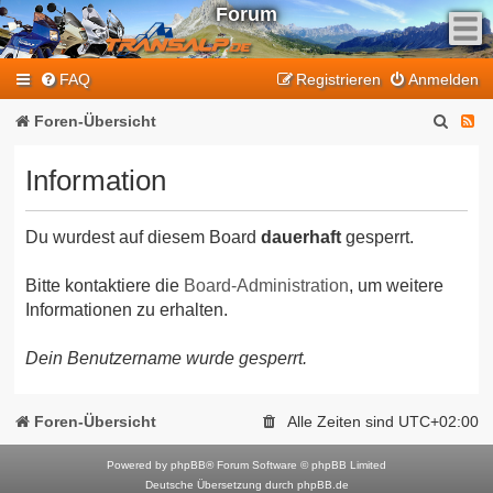
Forum
F
FAQ
Registrieren
Anmelden
e
e
S
F
Foren-Übersicht
d
u
e
-
Information
T
c
e
r
h
d
a
Du wurdest auf diesem Board
dauerhaft
gesperrt.
e
-
n
T
s
Bitte kontaktiere die
Board-Administration
, um weitere
Informationen zu erhalten.
a
r
l
a
Dein Benutzername wurde gesperrt.
p
n
-
F
s
Foren-Übersicht
Alle Zeiten sind
UTC+02:00
o
a
r
Powered by
phpBB
® Forum Software © phpBB Limited
l
Deutsche Übersetzung durch
phpBB.de
u