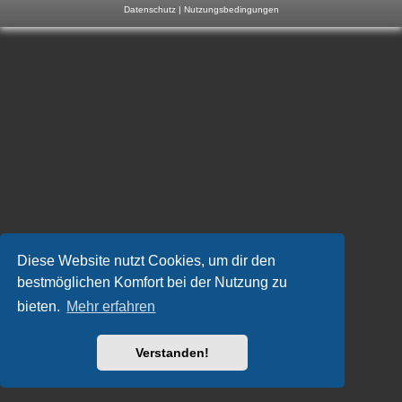
Datenschutz
|
Nutzungsbedingungen
m
p
-
F
o
r
u
m
Diese Website nutzt Cookies, um dir den
bestmöglichen Komfort bei der Nutzung zu
bieten.
Mehr erfahren
Verstanden!