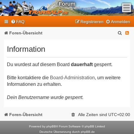
Forum
F
FAQ
Registrieren
Anmelden
e
e
S
F
Foren-Übersicht
d
u
e
-
Information
T
c
e
r
h
d
a
Du wurdest auf diesem Board
dauerhaft
gesperrt.
e
-
n
T
s
Bitte kontaktiere die
Board-Administration
, um weitere
Informationen zu erhalten.
a
r
l
a
Dein Benutzername wurde gesperrt.
p
n
-
F
s
Foren-Übersicht
Alle Zeiten sind
UTC+02:00
o
a
r
Powered by
phpBB
® Forum Software © phpBB Limited
l
Deutsche Übersetzung durch
phpBB.de
u