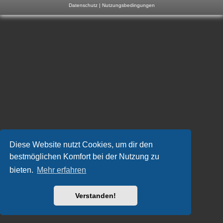
Datenschutz
|
Nutzungsbedingungen
m
p
-
F
o
r
u
m
Diese Website nutzt Cookies, um dir den
bestmöglichen Komfort bei der Nutzung zu
bieten.
Mehr erfahren
Verstanden!