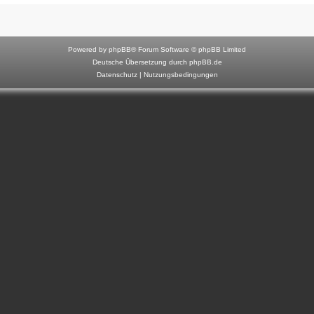
F
o
r
Powered by
phpBB
® Forum Software © phpBB Limited
u
Deutsche Übersetzung durch
phpBB.de
Datenschutz
|
Nutzungsbedingungen
m