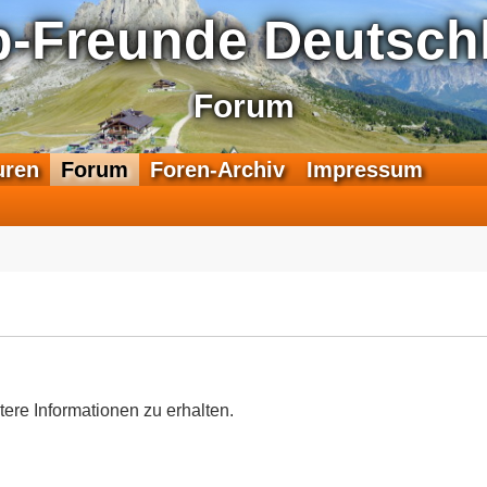
p-Freunde Deutschl
Forum
F
uren
Forum
Foren-Archiv
Impressum
e
e
d
-
T
r
a
n
s
a
tere Informationen zu erhalten.
l
p
-