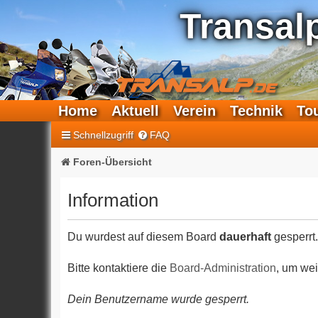
Transal
Home
Aktuell
Verein
Technik
To
Schnellzugriff
FAQ
Foren-Übersicht
Information
Du wurdest auf diesem Board
dauerhaft
gesperrt.
Bitte kontaktiere die
Board-Administration
, um wei
Dein Benutzername wurde gesperrt.