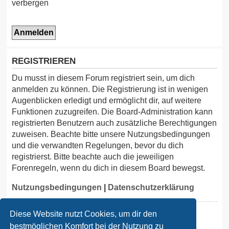
verbergen
m
p
-
F
o
REGISTRIEREN
r
Du musst in diesem Forum registriert sein, um dich
u
anmelden zu können. Die Registrierung ist in wenigen
Augenblicken erledigt und ermöglicht dir, auf weitere
m
Funktionen zuzugreifen. Die Board-Administration kann
registrierten Benutzern auch zusätzliche Berechtigungen
zuweisen. Beachte bitte unsere Nutzungsbedingungen
und die verwandten Regelungen, bevor du dich
registrierst. Bitte beachte auch die jeweiligen
Forenregeln, wenn du dich in diesem Board bewegst.
Nutzungsbedingungen
|
Datenschutzerklärung
Registrieren
Diese Website nutzt Cookies, um dir den
bestmöglichen Komfort bei der Nutzung zu