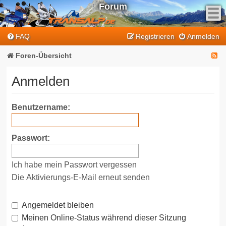
Forum
F
FAQ
Registrieren
Anmelden
e
e
F
Foren-Übersicht
d
e
-
Anmelden
T
e
r
d
Benutzername:
a
-
n
T
s
Passwort:
a
r
l
a
Ich habe mein Passwort vergessen
p
n
-
Die Aktivierungs-E-Mail erneut senden
F
s
o
Angemeldet bleiben
a
r
Meinen Online-Status während dieser Sitzung
l
u