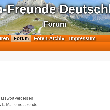
p-Freunde Deutschl
Forum
F
uren
Forum
Foren-Archiv
Impressum
e
e
d
-
T
r
a
n
s
a
l
Passwort vergessen
p
s-E-Mail erneut senden
-