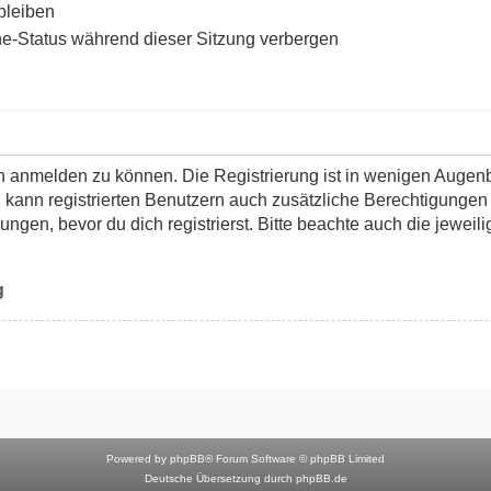
bleiben
F
e-Status während dieser Sitzung verbergen
o
r
u
m
h anmelden zu können. Die Registrierung ist in wenigen Augenbli
 kann registrierten Benutzern auch zusätzliche Berechtigungen
en, bevor du dich registrierst. Bitte beachte auch die jeweil
g
Powered by
phpBB
® Forum Software © phpBB Limited
Deutsche Übersetzung durch
phpBB.de