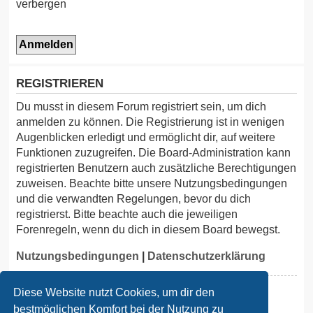
verbergen
m
p
-
F
o
REGISTRIEREN
r
Du musst in diesem Forum registriert sein, um dich
u
anmelden zu können. Die Registrierung ist in wenigen
Augenblicken erledigt und ermöglicht dir, auf weitere
m
Funktionen zuzugreifen. Die Board-Administration kann
registrierten Benutzern auch zusätzliche Berechtigungen
zuweisen. Beachte bitte unsere Nutzungsbedingungen
und die verwandten Regelungen, bevor du dich
registrierst. Bitte beachte auch die jeweiligen
Forenregeln, wenn du dich in diesem Board bewegst.
Nutzungsbedingungen
|
Datenschutzerklärung
Registrieren
Diese Website nutzt Cookies, um dir den
bestmöglichen Komfort bei der Nutzung zu