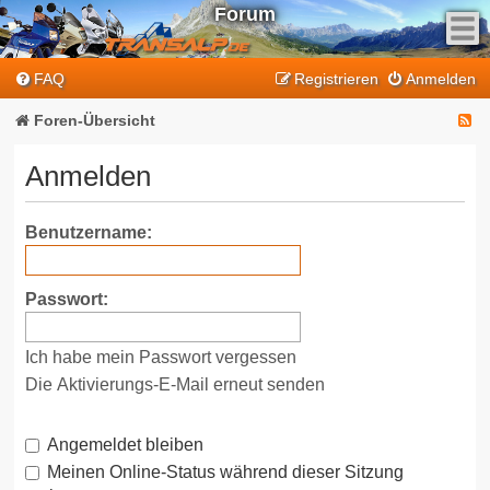
Forum
F
FAQ
Registrieren
Anmelden
e
e
F
Foren-Übersicht
d
e
-
Anmelden
T
e
r
d
Benutzername:
a
-
n
T
s
Passwort:
a
r
l
a
Ich habe mein Passwort vergessen
p
n
-
Die Aktivierungs-E-Mail erneut senden
F
s
o
Angemeldet bleiben
a
r
Meinen Online-Status während dieser Sitzung
l
u