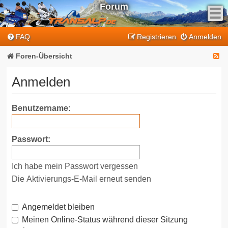
Forum
F
FAQ
Registrieren
Anmelden
e
e
F
Foren-Übersicht
d
e
-
Anmelden
T
e
r
d
Benutzername:
a
-
n
T
s
Passwort:
a
r
l
a
Ich habe mein Passwort vergessen
p
n
-
Die Aktivierungs-E-Mail erneut senden
F
s
o
Angemeldet bleiben
a
r
Meinen Online-Status während dieser Sitzung
l
u