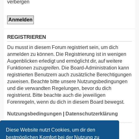
verbergen
m
p
-
F
o
REGISTRIEREN
r
Du musst in diesem Forum registriert sein, um dich
u
anmelden zu können. Die Registrierung ist in wenigen
Augenblicken erledigt und ermöglicht dir, auf weitere
m
Funktionen zuzugreifen. Die Board-Administration kann
registrierten Benutzern auch zusätzliche Berechtigungen
zuweisen. Beachte bitte unsere Nutzungsbedingungen
und die verwandten Regelungen, bevor du dich
registrierst. Bitte beachte auch die jeweiligen
Forenregeln, wenn du dich in diesem Board bewegst.
Nutzungsbedingungen
|
Datenschutzerklärung
Registrieren
Diese Website nutzt Cookies, um dir den
bestmöglichen Komfort bei der Nutzung zu