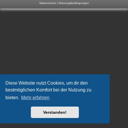
Datenschutz
|
Nutzungsbedingungen
m
p
-
F
o
r
u
m
Diese Website nutzt Cookies, um dir den
bestmöglichen Komfort bei der Nutzung zu
bieten.
Mehr erfahren
Verstanden!