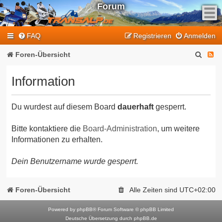
Forum
F
FAQ
Registrieren
Anmelden
e
e
S
F
Foren-Übersicht
d
u
e
-
Information
T
c
e
r
h
d
a
Du wurdest auf diesem Board
dauerhaft
gesperrt.
e
-
n
T
s
Bitte kontaktiere die
Board-Administration
, um weitere
Informationen zu erhalten.
a
r
l
a
Dein Benutzername wurde gesperrt.
p
n
-
F
s
Foren-Übersicht
Alle Zeiten sind
UTC+02:00
o
a
r
Powered by
phpBB
® Forum Software © phpBB Limited
l
Deutsche Übersetzung durch
phpBB.de
u