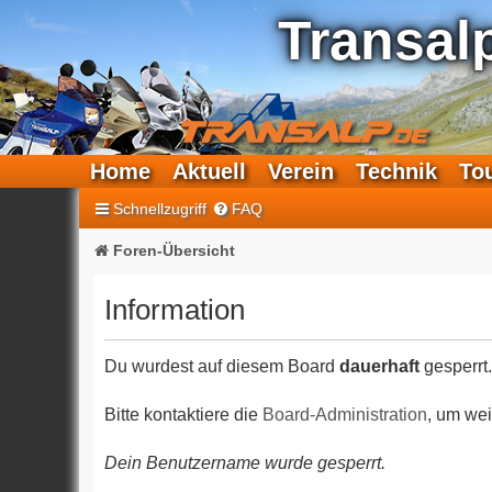
Transal
Home
Aktuell
Verein
Technik
To
Schnellzugriff
FAQ
Foren-Übersicht
Information
Du wurdest auf diesem Board
dauerhaft
gesperrt.
Bitte kontaktiere die
Board-Administration
, um wei
Dein Benutzername wurde gesperrt.