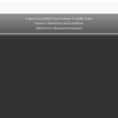
F
o
r
Powered by
phpBB
® Forum Software © phpBB Limited
u
Deutsche Übersetzung durch
phpBB.de
Datenschutz
|
Nutzungsbedingungen
m