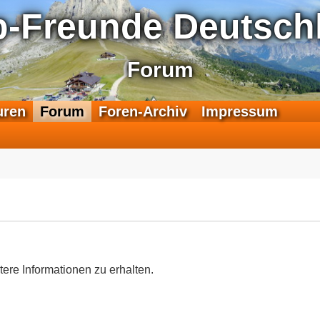
p-Freunde Deutschl
Forum
F
uren
Forum
Foren-Archiv
Impressum
e
e
d
-
T
r
a
n
s
a
tere Informationen zu erhalten.
l
p
-