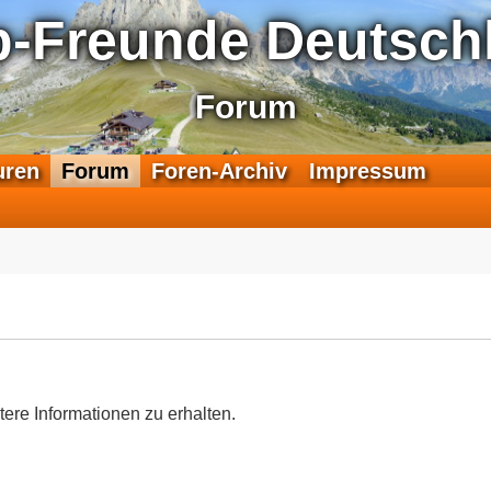
p-Freunde Deutschl
Forum
F
uren
Forum
Foren-Archiv
Impressum
e
e
d
-
T
r
a
n
s
a
tere Informationen zu erhalten.
l
p
-