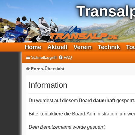
Transal
Home
Aktuell
Verein
Technik
To
Schnellzugriff
FAQ
Foren-Übersicht
Information
Du wurdest auf diesem Board
dauerhaft
gesperrt.
Bitte kontaktiere die
Board-Administration
, um wei
Dein Benutzername wurde gesperrt.