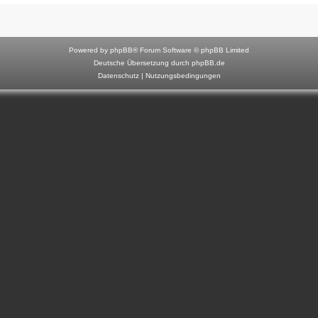
F
o
r
Powered by
phpBB
® Forum Software © phpBB Limited
u
Deutsche Übersetzung durch
phpBB.de
Datenschutz
|
Nutzungsbedingungen
m