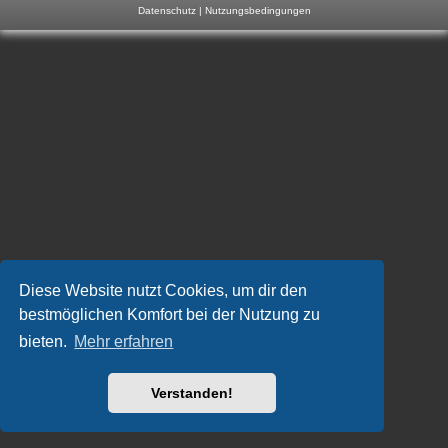
Datenschutz
|
Nutzungsbedingungen
m
p
-
F
o
r
u
m
Diese Website nutzt Cookies, um dir den
bestmöglichen Komfort bei der Nutzung zu
bieten.
Mehr erfahren
Verstanden!