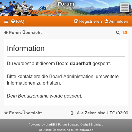
Forum
F
FAQ
Registrieren
Anmelden
e
e
S
F
Foren-Übersicht
d
u
e
-
Information
T
c
e
r
h
d
a
Du wurdest auf diesem Board
dauerhaft
gesperrt.
e
-
n
T
s
Bitte kontaktiere die
Board-Administration
, um weitere
Informationen zu erhalten.
a
r
l
a
Dein Benutzername wurde gesperrt.
p
n
-
F
s
Foren-Übersicht
Alle Zeiten sind
UTC+02:00
o
a
r
Powered by
phpBB
® Forum Software © phpBB Limited
l
Deutsche Übersetzung durch
phpBB.de
u