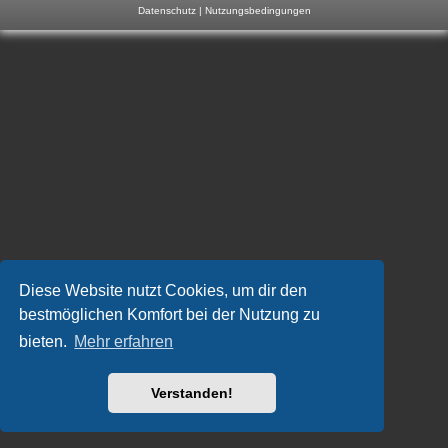
Datenschutz
|
Nutzungsbedingungen
m
p
-
F
o
r
u
m
Diese Website nutzt Cookies, um dir den
bestmöglichen Komfort bei der Nutzung zu
bieten.
Mehr erfahren
Verstanden!