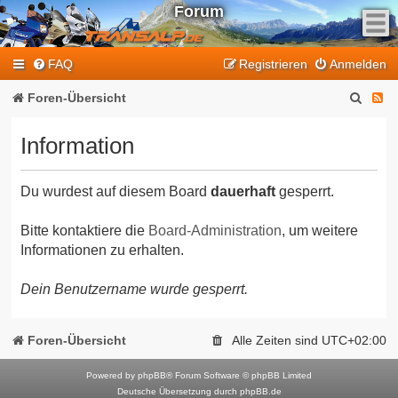
Forum
F
FAQ
Registrieren
Anmelden
e
e
S
F
Foren-Übersicht
d
u
e
-
Information
T
c
e
r
h
d
a
Du wurdest auf diesem Board
dauerhaft
gesperrt.
e
-
n
T
s
Bitte kontaktiere die
Board-Administration
, um weitere
Informationen zu erhalten.
a
r
l
a
Dein Benutzername wurde gesperrt.
p
n
-
F
s
Foren-Übersicht
Alle Zeiten sind
UTC+02:00
o
a
r
Powered by
phpBB
® Forum Software © phpBB Limited
l
Deutsche Übersetzung durch
phpBB.de
u