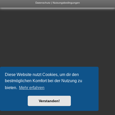
Datenschutz
|
Nutzungsbedingungen
m
p
-
F
o
r
u
m
Diese Website nutzt Cookies, um dir den
bestmöglichen Komfort bei der Nutzung zu
bieten.
Mehr erfahren
Verstanden!