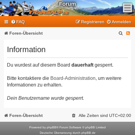
Forum
F
FAQ
Registrieren
Anmelden
e
e
S
F
Foren-Übersicht
d
u
e
-
Information
T
c
e
r
h
d
a
Du wurdest auf diesem Board
dauerhaft
gesperrt.
e
-
n
T
s
Bitte kontaktiere die
Board-Administration
, um weitere
Informationen zu erhalten.
a
r
l
a
Dein Benutzername wurde gesperrt.
p
n
-
F
s
Foren-Übersicht
Alle Zeiten sind
UTC+02:00
o
a
r
Powered by
phpBB
® Forum Software © phpBB Limited
l
Deutsche Übersetzung durch
phpBB.de
u