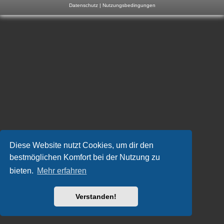
Datenschutz
|
Nutzungsbedingungen
m
p
-
F
o
r
u
m
Diese Website nutzt Cookies, um dir den
bestmöglichen Komfort bei der Nutzung zu
bieten.
Mehr erfahren
Verstanden!