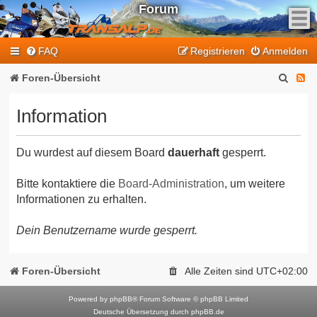
Forum
F
FAQ
Registrieren
Anmelden
e
e
S
F
Foren-Übersicht
d
u
e
-
Information
T
c
e
r
h
d
a
Du wurdest auf diesem Board
dauerhaft
gesperrt.
e
-
n
T
s
Bitte kontaktiere die
Board-Administration
, um weitere
Informationen zu erhalten.
a
r
l
a
Dein Benutzername wurde gesperrt.
p
n
-
F
s
Foren-Übersicht
Alle Zeiten sind
UTC+02:00
o
a
r
Powered by
phpBB
® Forum Software © phpBB Limited
l
Deutsche Übersetzung durch
phpBB.de
u