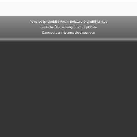
F
o
r
Powered by
phpBB
® Forum Software © phpBB Limited
u
Deutsche Übersetzung durch
phpBB.de
Datenschutz
|
Nutzungsbedingungen
m