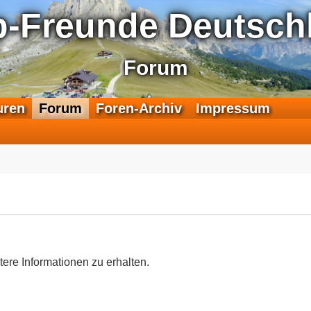
p-Freunde Deutschl
Forum
F
uren
Forum
Foren-Archiv
Impressum
e
e
d
-
T
r
a
n
s
a
tere Informationen zu erhalten.
l
p
-