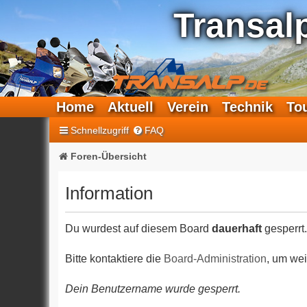
Transal
Home
Aktuell
Verein
Technik
To
Schnellzugriff
FAQ
Foren-Übersicht
Information
Du wurdest auf diesem Board
dauerhaft
gesperrt.
Bitte kontaktiere die
Board-Administration
, um wei
Dein Benutzername wurde gesperrt.