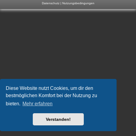
Datenschutz
|
Nutzungsbedingungen
m
p
-
F
o
r
u
m
Diese Website nutzt Cookies, um dir den
bestmöglichen Komfort bei der Nutzung zu
bieten.
Mehr erfahren
Verstanden!