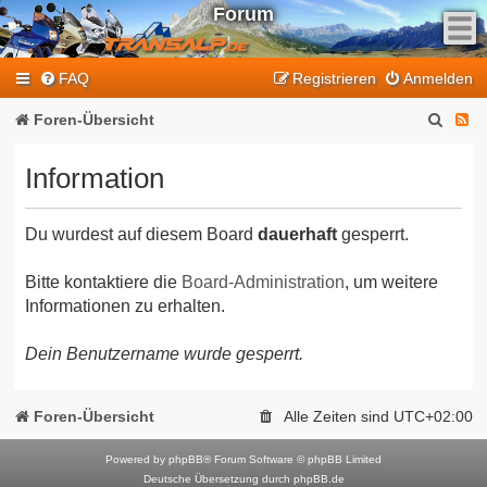
Forum
F
FAQ
Registrieren
Anmelden
e
e
S
F
Foren-Übersicht
d
u
e
-
Information
T
c
e
r
h
d
a
Du wurdest auf diesem Board
dauerhaft
gesperrt.
e
-
n
T
s
Bitte kontaktiere die
Board-Administration
, um weitere
Informationen zu erhalten.
a
r
l
a
Dein Benutzername wurde gesperrt.
p
n
-
F
s
Foren-Übersicht
Alle Zeiten sind
UTC+02:00
o
a
r
Powered by
phpBB
® Forum Software © phpBB Limited
l
Deutsche Übersetzung durch
phpBB.de
u