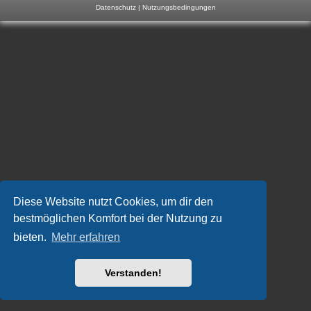
Datenschutz
|
Nutzungsbedingungen
m
p
-
F
o
r
u
m
Diese Website nutzt Cookies, um dir den
bestmöglichen Komfort bei der Nutzung zu
bieten.
Mehr erfahren
Verstanden!