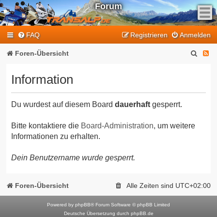
Forum
F
FAQ
Registrieren
Anmelden
e
e
S
F
Foren-Übersicht
d
u
e
-
Information
T
c
e
r
h
d
a
Du wurdest auf diesem Board
dauerhaft
gesperrt.
e
-
n
T
s
Bitte kontaktiere die
Board-Administration
, um weitere
Informationen zu erhalten.
a
r
l
a
Dein Benutzername wurde gesperrt.
p
n
-
F
s
Foren-Übersicht
Alle Zeiten sind
UTC+02:00
o
a
r
Powered by
phpBB
® Forum Software © phpBB Limited
l
Deutsche Übersetzung durch
phpBB.de
u