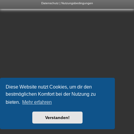
Datenschutz
|
Nutzungsbedingungen
m
p
-
F
o
r
u
m
Diese Website nutzt Cookies, um dir den
bestmöglichen Komfort bei der Nutzung zu
bieten.
Mehr erfahren
Verstanden!