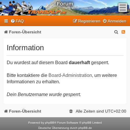
Forum
F
FAQ
Registrieren
Anmelden
e
e
S
F
Foren-Übersicht
d
u
e
-
Information
T
c
e
r
h
d
a
Du wurdest auf diesem Board
dauerhaft
gesperrt.
e
-
n
T
s
Bitte kontaktiere die
Board-Administration
, um weitere
Informationen zu erhalten.
a
r
l
a
Dein Benutzername wurde gesperrt.
p
n
-
F
s
Foren-Übersicht
Alle Zeiten sind
UTC+02:00
o
a
r
Powered by
phpBB
® Forum Software © phpBB Limited
l
Deutsche Übersetzung durch
phpBB.de
u